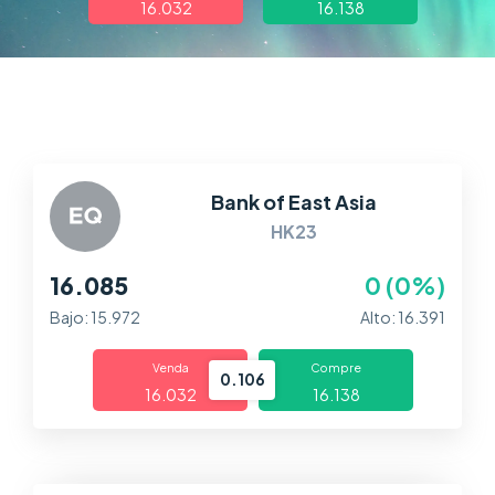
16.032
16.138
Trading
Mercados
Plataformas
Centro de Ayuda
Bank of East Asia
HK23
16.085
0 (0%)
Bajo: 15.972
Alto: 16.391
Venda
Compre
0.106
16.032
16.138