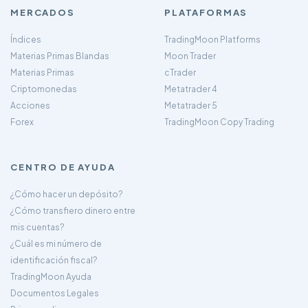
MERCADOS
PLATAFORMAS
Índices
TradingMoon Platforms
Materias Primas Blandas
Moon Trader
Materias Primas
cTrader
Criptomonedas
Metatrader 4
Acciones
Metatrader 5
Forex
TradingMoon Copy Trading
CENTRO DE AYUDA
¿Cómo hacer un depósito?
¿Cómo transfiero dinero entre
mis cuentas?
¿Cuál es mi número de
identificación fiscal?
TradingMoon Ayuda
Documentos Legales