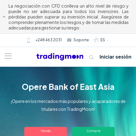
La negociación con CFD conlleva un alto nivel de riesgo y
puede no ser adecuada para todos los inversores. Las
pérdidas pueden superar su inversión inicial. Asegúrese de
comprender plenamente los riesgos y de tomar las medidas
adecuadas para gestionar su riesgo.
+248 463 2031
Soporte
ES
Iniciar sesión
Opere Bank of East Asia
¡Opere en los mercados más populares y acaparadores de
titulares con TradingMoon!
Acerca
Venda
Compre