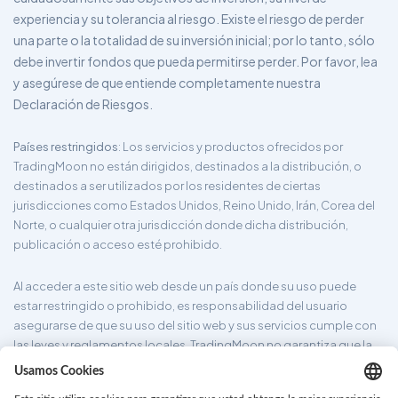
experiencia y su tolerancia al riesgo. Existe el riesgo de perder
una parte o la totalidad de su inversión inicial; por lo tanto, sólo
debe invertir fondos que pueda permitirse perder. Por favor, lea
y asegúrese de que entiende completamente nuestra
Declaración de Riesgos.
Países restringidos
: Los servicios y productos ofrecidos por
TradingMoon no están dirigidos, destinados a la distribución, o
destinados a ser utilizados por los residentes de ciertas
jurisdicciones como Estados Unidos, Reino Unido, Irán, Corea del
Norte, o cualquier otra jurisdicción donde dicha distribución,
publicación o acceso esté prohibido.
Al acceder a este sitio web desde un país donde su uso puede
estar restringido o prohibido, es responsabilidad del usuario
asegurarse de que su uso del sitio web y sus servicios cumple con
las leyes y reglamentos locales. TradingMoon no garantiza que la
información proporcionada en su sitio web sea apropiada para
todas las jurisdicciones.