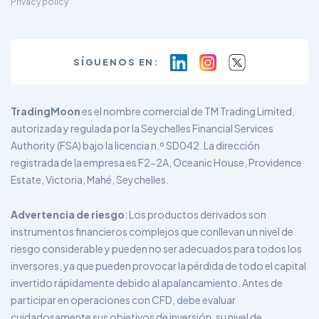
Privacy policy
SÍGUENOS EN:
TradingMoon
es el nombre comercial de TM Trading Limited,
autorizada y regulada por la Seychelles Financial Services
Authority (FSA) bajo la licencia n.º SD042. La dirección
registrada de la empresa es F2-2A, Oceanic House, Providence
Estate, Victoria, Mahé, Seychelles.
Advertencia de riesgo
: Los productos derivados son
instrumentos financieros complejos que conllevan un nivel de
riesgo considerable y pueden no ser adecuados para todos los
inversores, ya que pueden provocar la pérdida de todo el capital
invertido rápidamente debido al apalancamiento. Antes de
participar en operaciones con CFD, debe evaluar
cuidadosamente sus objetivos de inversión, su nivel de