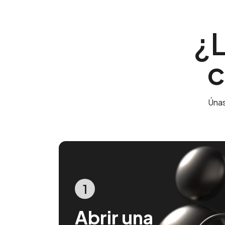
¿L
c
Únas
1
Abrir una