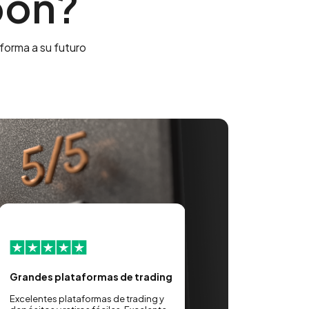
oon?
forma a su futuro
Grandes plataformas de trading
Marios brindó un ex
servicio al cliente.
Excelentes plataformas de trading y