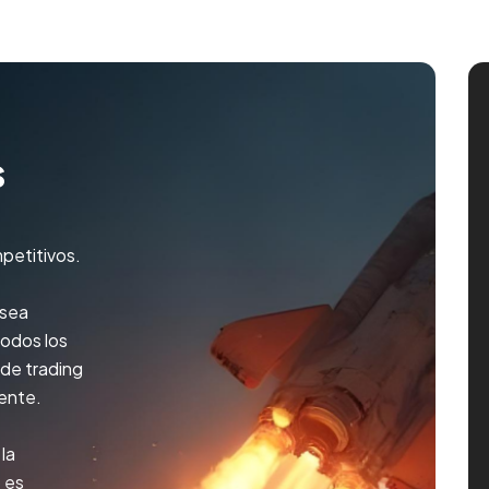
s
petitivos.
 sea
todos los
 de trading
iente.
la
o es