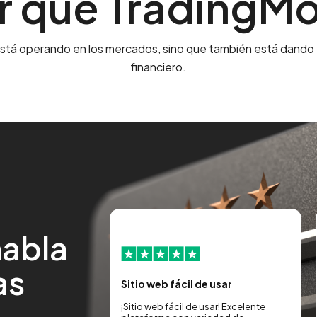
r qué TradingM
stá operando en los mercados, sino que también está dando 
financiero.
habla
as
on la nueva
Sitio web fácil de usar
¡Sitio web fácil de usar! Excelente