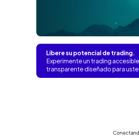
Libere su potencial de trading.
Experimente un trading accesible
transparente diseñado para uste
Conectando 