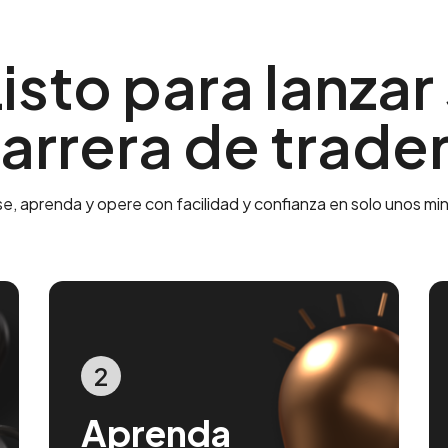
isto para lanzar
arrera de trade
e, aprenda y opere con facilidad y confianza en solo unos mi
2
Aprenda