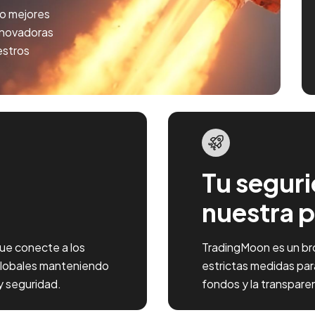
do mejores
nnovadoras
estros
Tu segur
nuestra p
que conecte a los
TradingMoon es un br
 globales manteniendo
estrictas medidas para
y seguridad.
fondos y la transpare