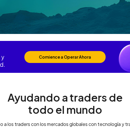
 y
Comience a Operar Ahora
d.
Ayudando a traders de
todo el mundo
a los traders con los mercados globales con tecnología y t