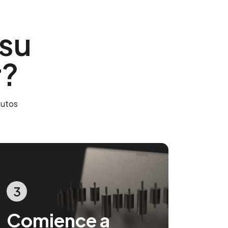
 su
r?
nutos
3
Comience a