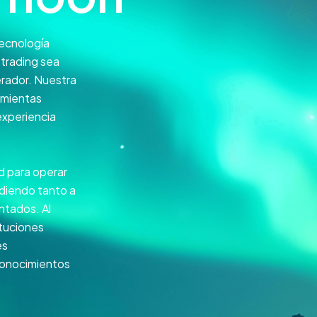
ecnología
 trading sea
rador. Nuestra
ramientas
experiencia
d para operar
endiendo tanto a
ntados. Al
ituciones
es
conocimientos