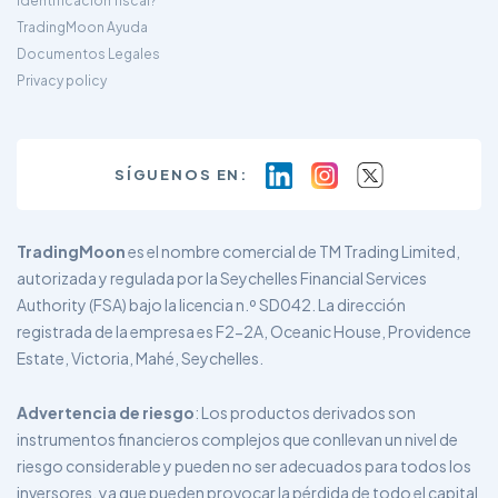
identificación fiscal?
TradingMoon Ayuda
Documentos Legales
Privacy policy
SÍGUENOS EN:
TradingMoon
es el nombre comercial de TM Trading Limited,
autorizada y regulada por la Seychelles Financial Services
Authority (FSA) bajo la licencia n.º SD042. La dirección
registrada de la empresa es F2-2A, Oceanic House, Providence
Estate, Victoria, Mahé, Seychelles.
Advertencia de riesgo
: Los productos derivados son
instrumentos financieros complejos que conllevan un nivel de
riesgo considerable y pueden no ser adecuados para todos los
inversores, ya que pueden provocar la pérdida de todo el capital