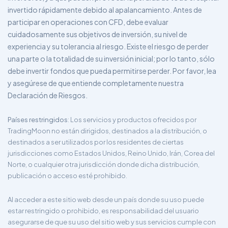
invertido rápidamente debido al apalancamiento. Antes de
participar en operaciones con CFD, debe evaluar
cuidadosamente sus objetivos de inversión, su nivel de
experiencia y su tolerancia al riesgo. Existe el riesgo de perder
una parte o la totalidad de su inversión inicial; por lo tanto, sólo
debe invertir fondos que pueda permitirse perder. Por favor, lea
y asegúrese de que entiende completamente nuestra
Declaración de Riesgos.
Países restringidos
: Los servicios y productos ofrecidos por
TradingMoon no están dirigidos, destinados a la distribución, o
destinados a ser utilizados por los residentes de ciertas
jurisdicciones como Estados Unidos, Reino Unido, Irán, Corea del
Norte, o cualquier otra jurisdicción donde dicha distribución,
publicación o acceso esté prohibido.
Al acceder a este sitio web desde un país donde su uso puede
estar restringido o prohibido, es responsabilidad del usuario
asegurarse de que su uso del sitio web y sus servicios cumple con