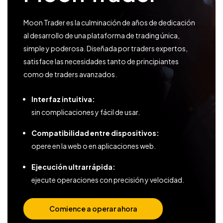
Trading
Moon Trader es la culminación de años de dedicación
Mercados
al desarrollo de una plataforma de trading única,
simple y poderosa. Diseñada por traders expertos,
Plataformas
satisface las necesidades tanto de principiantes
como de traders avanzados.
Centro de Ayuda
Interfaz intuitiva:
sin complicaciones y fácil de usar.
Compatibilidad entre dispositivos:
opere en la web o en aplicaciones web.
Ejecución ultrarrápida:
ejecute operaciones con precisión y velocidad.
Comience a operar ahora