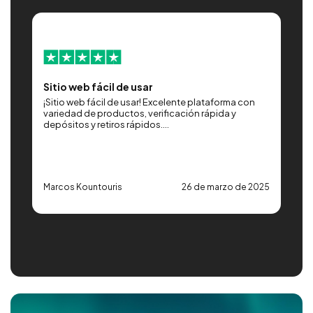
Sitio web fácil de usar
G
a,
¡Sitio web fácil de usar! Excelente plataforma con
E
variedad de productos, verificación rápida y
r
depósitos y retiros rápidos....
v
25
Marcos Kountouris
26 de marzo de 2025
G