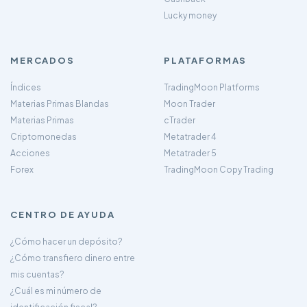
Lucky money
MERCADOS
PLATAFORMAS
Índices
TradingMoon Platforms
Materias Primas Blandas
Moon Trader
Materias Primas
cTrader
Criptomonedas
Metatrader 4
Acciones
Metatrader 5
Forex
TradingMoon Copy Trading
CENTRO DE AYUDA
¿Cómo hacer un depósito?
¿Cómo transfiero dinero entre
mis cuentas?
¿Cuál es mi número de