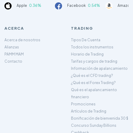
Apple
0.36%
Facebook
0.54%
Amazon
ACERCA
TRADING
Acerca de nosotros
Tipos De Cuenta
Alianzas
Todos los instrumentos
PAMM MAM
Horario de Trading
Contacto
Tarifas y cargos de trading
Información de apalancamiento
¿Qué es el CFD trading?
¿Qué es el Forex Trading?
Qué es el apalancamiento
financiero
Promociones
Artículos de Trading
Bonificación de bienvenida 30 $
Concurso Sunday Billions
Cashback