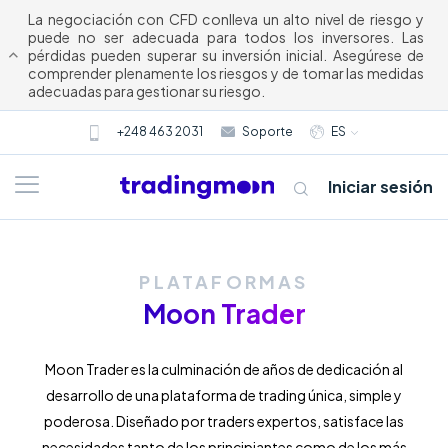
La negociación con CFD conlleva un alto nivel de riesgo y
puede no ser adecuada para todos los inversores. Las
pérdidas pueden superar su inversión inicial. Asegúrese de
comprender plenamente los riesgos y de tomar las medidas
adecuadas para gestionar su riesgo.
+248 463 2031
Soporte
ES
Iniciar sesión
PLATAFORMAS
Moon Trader
Moon Trader es la culminación de años de dedicación al
desarrollo de una plataforma de trading única, simple y
Acerca
poderosa. Diseñado por traders expertos, satisface las
necesidades tanto de los principiantes como de los más