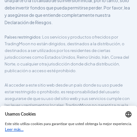
una parte o la totalidad de su inversión inicial; por lo tanto, sólo
debe invertir fondos que pueda permitirse perder. Por favor, lea
y asegúrese de que entiende completamente nuestra
Declaración de Riesgos.
Países restringidos
: Los servicios y productos ofrecidos por
TradingMoon no están dirigidos, destinados a la distribución, o
destinados a ser utilizados por los residentes de ciertas
jurisdicciones como Estados Unidos, Reino Unido, Irán, Corea del
Norte, o cualquier otra jurisdicción donde dicha distribución,
publicación o acceso esté prohibido.
Al acceder a este sitio web desde un país donde su uso puede
estar restringido o prohibido, es responsabilidad del usuario
asegurarse de que su uso del sitio web y sus servicios cumple con
las leyes y reglamentos locales. TradingMoon no garantiza que la
información proporcionada en su sitio web sea apropiada para
todas las jurisdicciones.