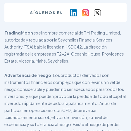
SÍGUENOS EN:
TradingMoon
es el nombre comercial de TM Trading Limited,
autorizada y regulada por la Seychelles Financial Services
Authority (FSA) bajo la licencia n.º SD042. La dirección
registrada de la empresa es F2-2A, Oceanic House, Providence
Estate, Victoria, Mahé, Seychelles.
Advertencia de riesgo
: Los productos derivados son
instrumentos financieros complejos que conllevan un nivel de
riesgo considerable y pueden no ser adecuados para todos los
inversores, ya que pueden provocar la pérdida de todo el capital
invertido rápidamente debido al apalancamiento. Antes de
participar en operaciones con CFD, debe evaluar
cuidadosamente sus objetivos de inversión, su nivel de
experiencia y su tolerancia al riesgo. Existe el riesgo de perder