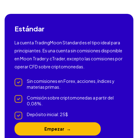
Estándar
La cuenta TradingMoon Standard es el tipo ideal para
principiantes. Es una cuenta sin comisiones disponible
en Moon Trader y cTrader, excepto las comisiones por
operar CFD sobre criptomonedas.
Sin comisiones en Forex, acciones, índices y
materias primas.
Comisión sobre criptomonedas a partir del
0,08%.
Depósito inicial: 25$
Empezar