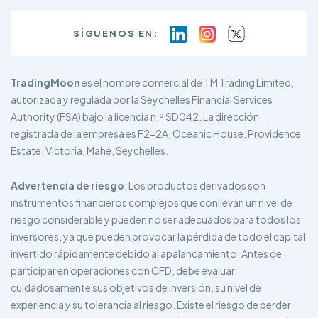
SÍGUENOS EN:
TradingMoon
es el nombre comercial de TM Trading Limited,
autorizada y regulada por la Seychelles Financial Services
Authority (FSA) bajo la licencia n.º SD042. La dirección
registrada de la empresa es F2-2A, Oceanic House, Providence
Estate, Victoria, Mahé, Seychelles.
Advertencia de riesgo
: Los productos derivados son
instrumentos financieros complejos que conllevan un nivel de
riesgo considerable y pueden no ser adecuados para todos los
inversores, ya que pueden provocar la pérdida de todo el capital
invertido rápidamente debido al apalancamiento. Antes de
participar en operaciones con CFD, debe evaluar
cuidadosamente sus objetivos de inversión, su nivel de
experiencia y su tolerancia al riesgo. Existe el riesgo de perder