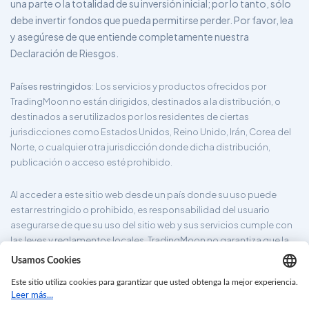
una parte o la totalidad de su inversión inicial; por lo tanto, sólo
debe invertir fondos que pueda permitirse perder. Por favor, lea
y asegúrese de que entiende completamente nuestra
Declaración de Riesgos.
Países restringidos
: Los servicios y productos ofrecidos por
TradingMoon no están dirigidos, destinados a la distribución, o
destinados a ser utilizados por los residentes de ciertas
jurisdicciones como Estados Unidos, Reino Unido, Irán, Corea del
Norte, o cualquier otra jurisdicción donde dicha distribución,
publicación o acceso esté prohibido.
Al acceder a este sitio web desde un país donde su uso puede
estar restringido o prohibido, es responsabilidad del usuario
asegurarse de que su uso del sitio web y sus servicios cumple con
las leyes y reglamentos locales. TradingMoon no garantiza que la
información proporcionada en su sitio web sea apropiada para
todas las jurisdicciones.