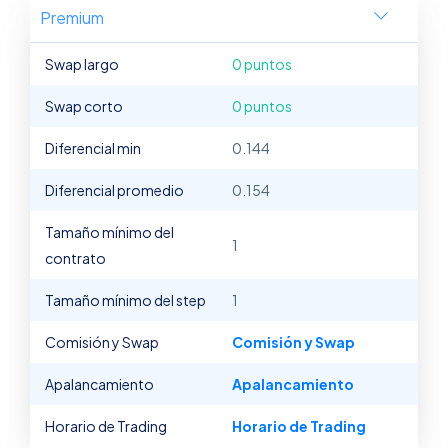
Premium
Swap largo
0 puntos
Swap corto
0 puntos
Diferencial min
0.144
Diferencial promedio
0.154
Tamaño mínimo del
1
contrato
Tamaño mínimo del step
1
Comisión y Swap
Comisión y Swap
Apalancamiento
Apalancamiento
Horario de Trading
Horario de Trading