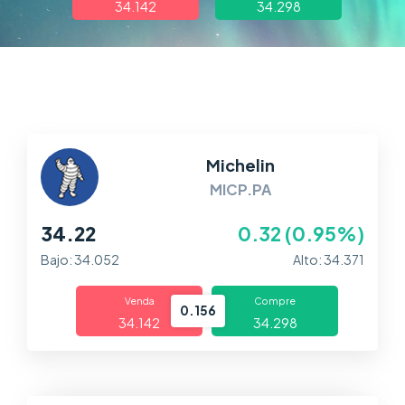
34.142
34.298
Trading
Mercados
Plataformas
Centro de Ayuda
Michelin
MICP.PA
34.22
0.32 (0.95%)
Bajo: 34.052
Alto: 34.371
Venda
Compre
0.156
34.142
34.298