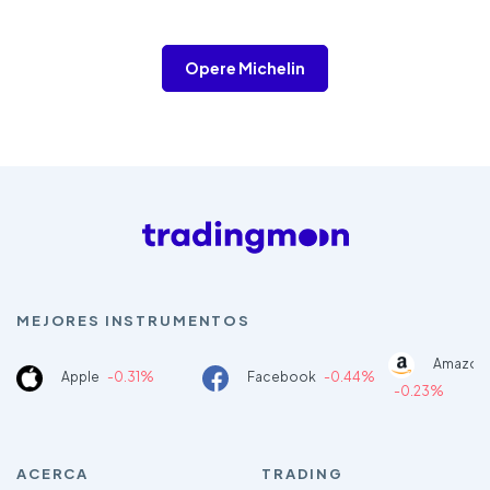
Opere Michelin
MEJORES INSTRUMENTOS
Amazon
Apple
-0.31%
Facebook
-0.44%
-0.23%
ACERCA
TRADING