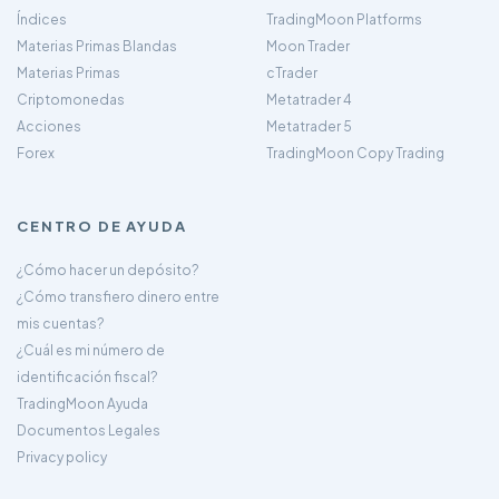
Índices
TradingMoon Platforms
Materias Primas Blandas
Moon Trader
Materias Primas
cTrader
Criptomonedas
Metatrader 4
Acciones
Metatrader 5
Forex
TradingMoon Copy Trading
CENTRO DE AYUDA
¿Cómo hacer un depósito?
¿Cómo transfiero dinero entre
mis cuentas?
¿Cuál es mi número de
identificación fiscal?
TradingMoon Ayuda
Documentos Legales
Privacy policy