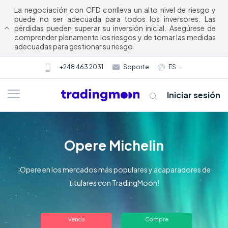
La negociación con CFD conlleva un alto nivel de riesgo y
puede no ser adecuada para todos los inversores. Las
pérdidas pueden superar su inversión inicial. Asegúrese de
comprender plenamente los riesgos y de tomar las medidas
adecuadas para gestionar su riesgo.
+248 463 2031
Soporte
ES
Iniciar sesión
Opere Michelin
¡Opere en los mercados más populares y acaparadores de
titulares con TradingMoon!
Acerca
Venda
Compre