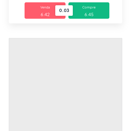
Trading
Venda
Compre
0.03
6.42
6.45
Mercados
Plataformas
Centro de Ayuda