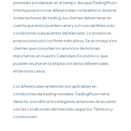
promedio ponderado en el tiempo. Aunque TradingMoon
intenta proporcionar diferenciales competitivos durante
todas las horas de trading, los clientes deben tener en
cuenta que estos pueden variar y son susceptibles a las
condiciones subyacentes del mercado. Lo anterior se
proporciona solo con fines indicativos. Se aconseja a los
clientes que consulten los anuncios de noticias
importantes en nuestro Calendario Económico, que
pueden resultar en la ampliación de los diferenciales,
entre otros casos.
Los diferenciales anteriores son aplicables en
condiciones de trading normales. TradingMoon tiene
derecho a modificar los márgenes anteriores de acuerdo
con las condiciones del mercado según los 'Términos y
condiciones'.