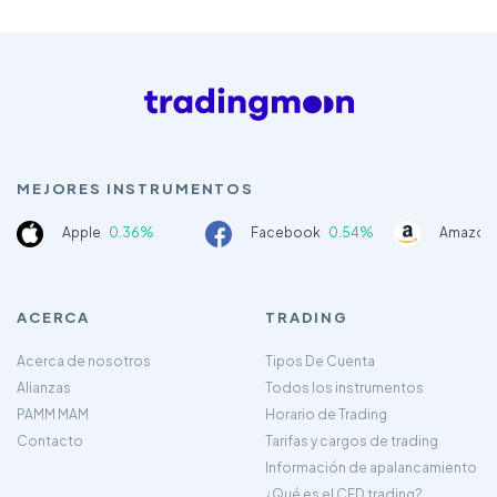
MEJORES INSTRUMENTOS
Apple
0.36%
Facebook
0.54%
Amazon
ACERCA
TRADING
Acerca de nosotros
Tipos De Cuenta
Alianzas
Todos los instrumentos
PAMM MAM
Horario de Trading
Contacto
Tarifas y cargos de trading
Información de apalancamiento
¿Qué es el CFD trading?