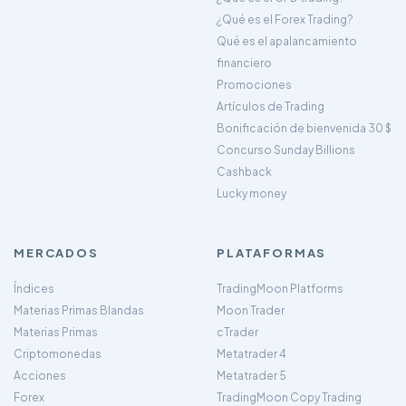
¿Qué es el Forex Trading?
Qué es el apalancamiento
financiero
Promociones
Artículos de Trading
Bonificación de bienvenida 30 $
Concurso Sunday Billions
Cashback
Lucky money
MERCADOS
PLATAFORMAS
Índices
TradingMoon Platforms
Materias Primas Blandas
Moon Trader
Materias Primas
cTrader
Criptomonedas
Metatrader 4
Acciones
Metatrader 5
Forex
TradingMoon Copy Trading