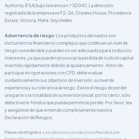
Authority (FSA) bajo la licencia n.º SD042. La dirección
registrada de la empresa es F2-2A, Oceanic House, Providence
Estate, Victoria, Mahé, Seychelles.
Advertencia de riesgo
: Los productos derivados son
instrumentos financieros complejos que conllevan un nivel de
riesgo considerable y pueden no ser adecuados para todos los
inversores, ya que pueden provocar la pérdida de todo el capital
invertido rápidamente debido al apalancamiento. Antes de
participar en operaciones con CFD, debe evaluar
cuidadosamente sus objetivos de inversión, su nivel de
experiencia y su tolerancia al riesgo. Existe el riesgo de perder
una parte o la totalidad de su inversión inicial; por lo tanto, sólo
debe invertir fondos que pueda permitirse perder. Por favor, lea
y asegúrese de que entiende completamente nuestra
Declaración de Riesgos.
Países restringidos
: Los servicios y productos ofrecidos por