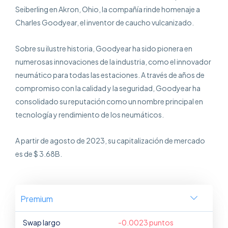
Seiberling en Akron, Ohio, la compañía rinde homenaje a
Charles Goodyear, el inventor de caucho vulcanizado.
Sobre su ilustre historia, Goodyear ha sido pionera en
numerosas innovaciones de la industria, como el innovador
neumático para todas las estaciones. A través de años de
compromiso con la calidad y la seguridad, Goodyear ha
consolidado su reputación como un nombre principal en
tecnología y rendimiento de los neumáticos.
A partir de agosto de 2023, su capitalización de mercado
es de $ 3.68B.
Premium
Swap largo
-0.0023 puntos