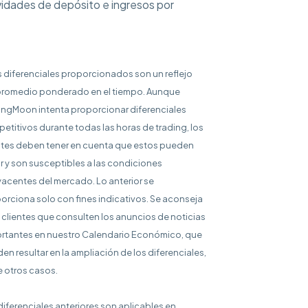
vidades de depósito e ingresos por
s diferenciales proporcionados son un reflejo
promedio ponderado en el tiempo. Aunque
ingMoon intenta proporcionar diferenciales
etitivos durante todas las horas de trading, los
ntes deben tener en cuenta que estos pueden
ar y son susceptibles a las condiciones
acentes del mercado. Lo anterior se
orciona solo con fines indicativos. Se aconseja
s clientes que consulten los anuncios de noticias
rtantes en nuestro Calendario Económico, que
en resultar en la ampliación de los diferenciales,
e otros casos.
diferenciales anteriores son aplicables en