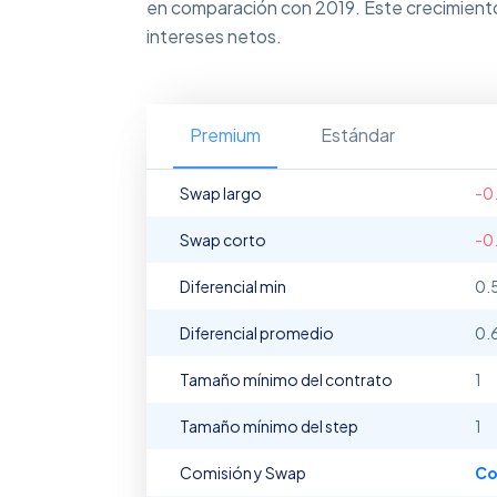
en comparación con 2019. Este crecimiento
intereses netos.
Premium
Estándar
Swap largo
-0
Swap corto
-0
Diferencial min
0.
Diferencial promedio
0.
Tamaño mínimo del contrato
1
Tamaño mínimo del step
1
Comisión y Swap
Co