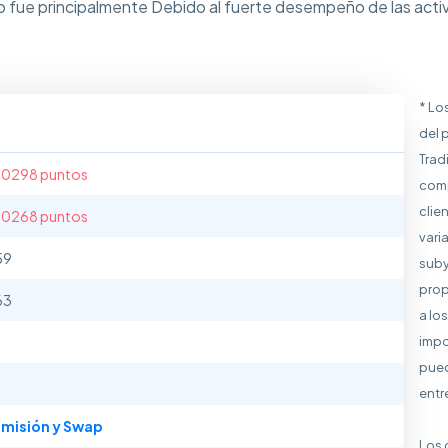
 fue principalmente Debido al fuerte desempeño de las acti
* Lo
del 
Trad
.0298 puntos
comp
clie
.0268 puntos
vari
59
suby
prop
63
a lo
impo
pued
entr
misión y Swap
Los 