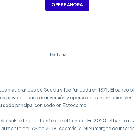
OPERE AHORA
Historia
s más grandes de Suecia y fue fundada en 1871. El banco of
 privada, banca de inversión y operaciones internacionales.
su sede principal con sede en Estocolmo.
sbanken ha sido fuerte con el tiempo. En 2020, el banco reve
 un aumento del 6% de 2019. Además, el NIM (margen de interé