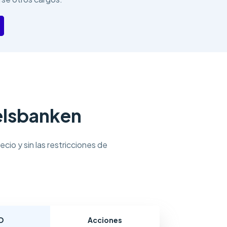
elsbanken
cio y sin las restricciones de
D
Acciones