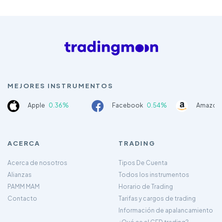
MEJORES INSTRUMENTOS
Apple
0.36%
Facebook
0.54%
Amazon
ACERCA
TRADING
Acerca de nosotros
Tipos De Cuenta
Alianzas
Todos los instrumentos
PAMM MAM
Horario de Trading
Contacto
Tarifas y cargos de trading
Información de apalancamiento