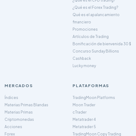
¿Qué es el CFD trading?
¿Qué es el Forex Trading?
Qué es el apalancamiento
financiero
Promociones
Artículos de Trading
Bonificación de bienvenida 30 $
Concurso Sunday Billions
Cashback
Lucky money
MERCADOS
PLATAFORMAS
Índices
TradingMoon Platforms
Materias Primas Blandas
Moon Trader
Materias Primas
cTrader
Criptomonedas
Metatrader 4
Acciones
Metatrader 5
Forex
TradingMoon Copy Trading