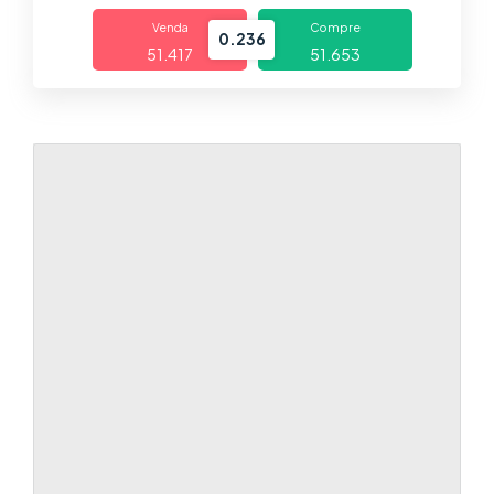
Trading
Venda
Compre
0.236
51.417
51.653
Mercados
Plataformas
Centro de Ayuda