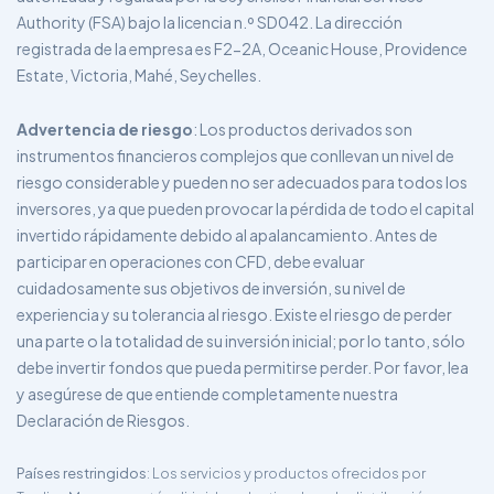
Authority (FSA) bajo la licencia n.º SD042. La dirección
registrada de la empresa es F2-2A, Oceanic House, Providence
Estate, Victoria, Mahé, Seychelles.
Advertencia de riesgo
: Los productos derivados son
instrumentos financieros complejos que conllevan un nivel de
riesgo considerable y pueden no ser adecuados para todos los
inversores, ya que pueden provocar la pérdida de todo el capital
invertido rápidamente debido al apalancamiento. Antes de
participar en operaciones con CFD, debe evaluar
cuidadosamente sus objetivos de inversión, su nivel de
experiencia y su tolerancia al riesgo. Existe el riesgo de perder
una parte o la totalidad de su inversión inicial; por lo tanto, sólo
debe invertir fondos que pueda permitirse perder. Por favor, lea
y asegúrese de que entiende completamente nuestra
Declaración de Riesgos.
Países restringidos
: Los servicios y productos ofrecidos por